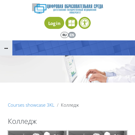
Skip to main content
Log in
RU
EN
Courses showcase 3KL
Колледж
Колледж