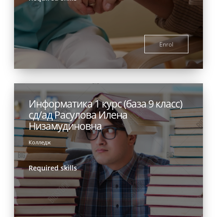
Enrol
Информатика 1 курс (база 9 класс)
сд/ад Расулова Илена
Низамудиновна
Колледж
Required skills