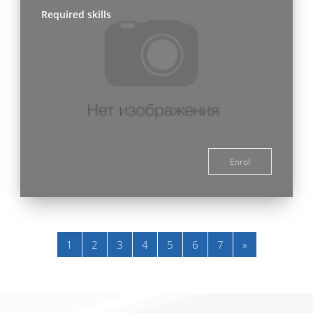
Required skills
Enrol
Page 1
Page 2
Page 3
Page 4
Page 5
Page 6
Page 7
Next page
1
2
3
4
5
6
7
»